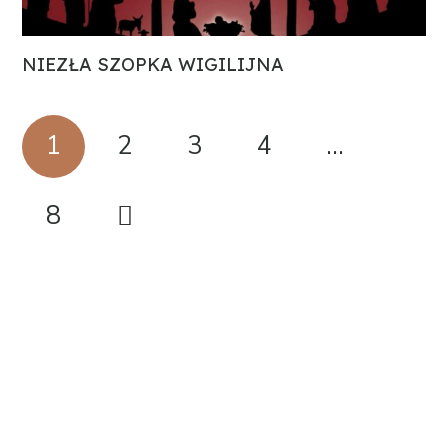
NIEZŁA SZOPKA WIGILIJNA
1
2
3
4
…
8