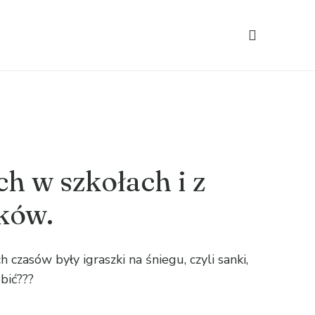
ch w szkołach i z
ków.
 czasów były igraszki na śniegu, czyli sanki,
obić???