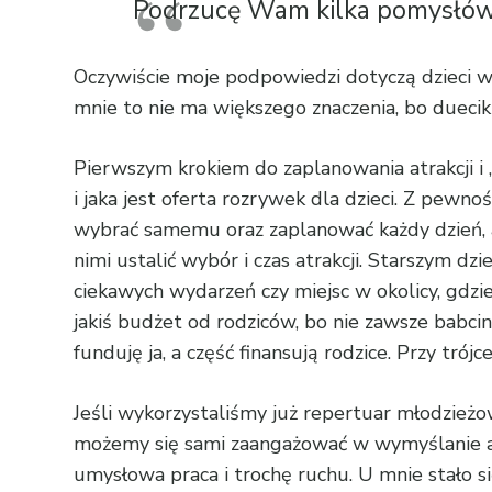
Podrzucę Wam kilka pomysłów,
Oczywiście moje podpowiedzi dotyczą dzieci w 
mnie to nie ma większego znaczenia, bo duecik
Pierwszym krokiem do zaplanowania atrakcji i 
i jaka jest oferta rozrywek dla dzieci. Z pewn
wybrać samemu oraz zaplanować każdy dzień, al
nimi ustalić wybór i czas atrakcji. Starszym d
ciekawych wydarzeń czy miejsc w okolicy, gdzi
jakiś budżet od rodziców, bo nie zawsze babcina
funduję ja, a część finansują rodzice. Przy tró
Jeśli wykorzystaliśmy już repertuar młodzieżo
możemy się sami zaangażować w wymyślanie atra
umysłowa praca i trochę ruchu. U mnie stało s