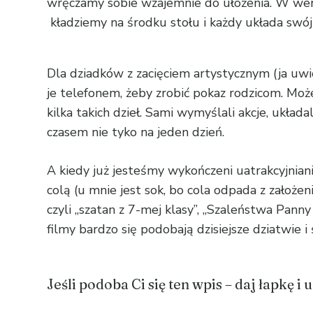
wręczamy sobie wzajemnie do ułożenia. W wers
kładziemy na środku stołu i każdy układa swó
Dla dziadków z zacięciem artystycznym (ja uw
je telefonem, żeby zrobić pokaz rodzicom. Moż
kilka takich dzieł. Sami wymyślali akcje, układ
czasem nie tyko na jeden dzień.
A kiedy już jesteśmy wykończeni uatrakcyjnia
colą (u mnie jest sok, bo cola odpada z założen
czyli „szatan z 7-mej klasy”, „Szaleństwa Panny
filmy bardzo się podobają dzisiejsze dziatwie 
Jeśli podoba Ci się ten wpis – daj łapkę i 