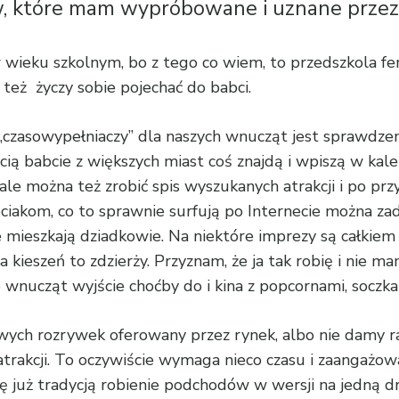
 które mam wypróbowane i uznane przez mł
wieku szkolnym, bo z tego co wiem, to przedszkola feri
 też życzy sobie pojechać do babci.
„czasowypełniaczy” dla naszych wnucząt jest sprawdzenie
ością babcie z większych miast coś znajdą i wpiszą w ka
e można też zrobić spis wyszukanych atrakcji i po prz
zieciakom, co to sprawnie surfują po Internecie można z
e mieszkają dziadkowie. Na niektóre imprezy są całkiem
 kieszeń to zdzierży. Przyznam, że ja tak robię i nie ma
jce wnucząt wyjście choćby do i kina z popcornami, socz
wych rozrywek oferowany przez rynek, albo nie damy rad
kcji. To oczywiście wymaga nieco czasu i zaangażowani
ię już tradycją robienie podchodów w wersji na jedną d