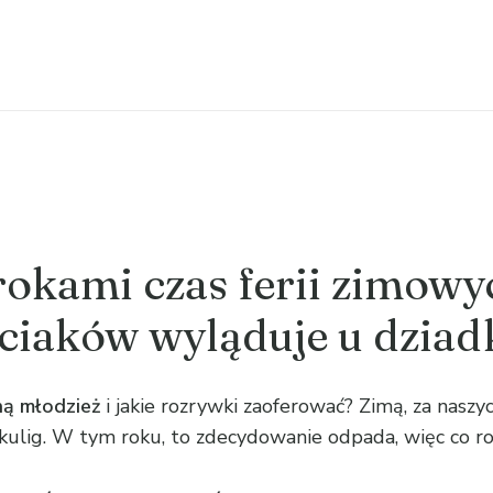
rokami czas ferii zimowy
eciaków wyląduje u dziad
ną młodzież
i jakie rozrywki zaoferować? Zimą, za naszych
 kulig. W tym roku, to zdecydowanie odpada, więc co r