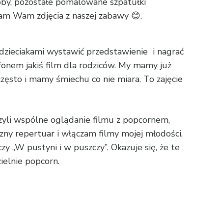
oby, pozostałe pomalowane szpatułki
łam Wam zdjęcia z naszej zabawy 😊.
dzieciakami wystawić przedstawienie i nagrać
efonem jakiś film dla rodziców. My mamy już
 często i mamy śmiechu co nie miara. To zajęcie
zyli wspólne oglądanie filmu z popcornem,
yczny repertuar i włączam filmy mojej młodości,
zy „W pustyni i w puszczy”. Okazuje się, że te
ielnie popcorn.