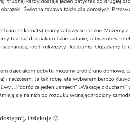
ji trudnej każdy dostaje jeden patyczek od drugiej os
j obrazek. Świetna zabawa także dla dorosłych. Przesy
ielbiam te klimaty) mamy zabawy sceniczne. Możemy z 
emy też dać dzieciakom takie zadanie, żeby zrobiły tel
ali scenariusz, robili rekwizyty i kostiumy. Oglądamy to
niem dzieciakom pobytu możemy zrobić kino domowe, c
ia) i naczosami. Ja tak robię, ale wybieram bardzo klas
 Ewy”, „Podróż za jeden uśmiech”, „Wakacje z duchami” c
i śmieją się na nich do rozpuku wcinając zrobiony samodz
udostępnij. Dziękuję 🙂