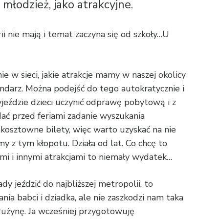
odzież, jako atrakcyjne.
i nie mają i temat zaczyna się od szkoły…U
 w sieci, jakie atrakcje mamy w naszej okolicy
lendarz. Można podejść do tego autokratycznie i
yjeździe dzieci uczynić odprawę pobytową i z
adać przed feriami zadanie wyszukania
 kosztowne bilety, więc warto uzyskać na nie
my z tym kłopotu. Działa od lat. Co chcę to
kami i innymi atrakcjami to niemały wydatek…
y jeździć do najbliższej metropolii, to
a babci i dziadka, ale nie zaszkodzi nam taka
rużynę. Ja wcześniej przygotowuję