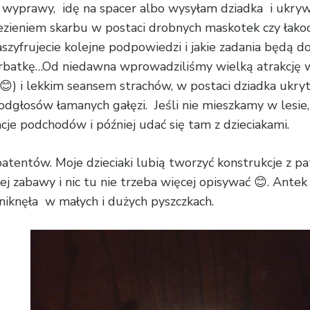
wyprawy, idę na spacer albo wysyłam dziadka i ukryw
zieniem skarbu w postaci drobnych maskotek czy łakoci.
zaszyfrujecie kolejne podpowiedzi i jakie zadania będą
erbatkę…Od niedawna wprowadziliśmy wielką atrakcję 
😊) i lekkim seansem strachów, w postaci dziadka ukryt
zy odgłosów łamanych gałęzi. Jeśli nie mieszkamy w le
cje podchodów i później udać się tam z dzieciakami.
tentów. Moje dzieciaki lubią tworzyć konstrukcje z p
ej zabawy i nic tu nie trzeba więcej opisywać 😊. Ante
niknęła w małych i dużych pyszczkach.