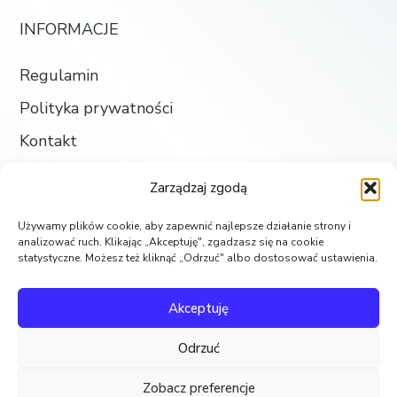
INFORMACJE
Regulamin
Polityka prywatności
Kontakt
Dostawa i płatności
Zarządzaj zgodą
Używamy plików cookie, aby zapewnić najlepsze działanie strony i
SKLEP
analizować ruch. Klikając „Akceptuję", zgadzasz się na cookie
statystyczne. Możesz też kliknąć „Odrzuć" albo dostosować ustawienia.
Księgarnia
Akceptuję
Koszyk
Odrzuć
Moje konto
Ulubione
Zobacz preferencje