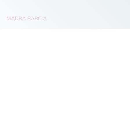
MĄDRA BABCIA
O SKLEPIE
Sklep Mądrej Babci — książki Beaty
Boruckiej. Sprzedaż i wysyłka: SILVER TV
Sp. z o.o., NIP 1251718178
© 2026 Mądra Babcia. Wszelkie prawa
zastrzeżone.
INFORMACJE