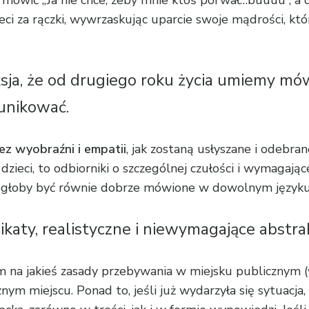
eci za rączki, wywrzaskując uparcie swoje mądrości, kt
ja, że od drugiego roku życia umiemy mówi
munikować.
ez wyobraźni i empatii
, jak zostaną usłyszane i odebra
zieci, to odbiorniki o szczególnej czułości i wymagaj
głoby być równie dobrze mówione w dowolnym języku 
katy, realistyczne i niewymagające abstra
em na jakieś zasady przebywania w miejsku publicznym (
nym miejscu. Ponad to, jeśli już wydarzyła się sytuacj