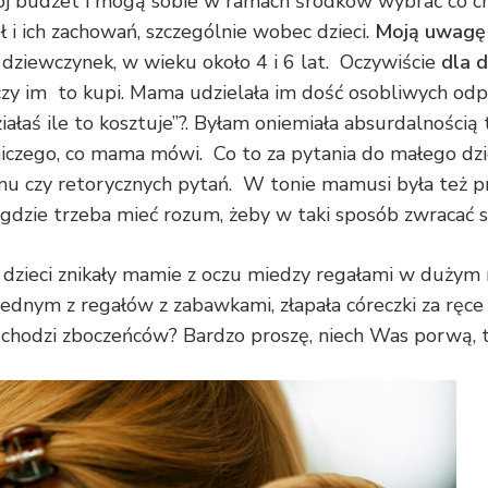
 swój budżet i mogą sobie w ramach środków wybrać co c
i ich zachowań, szczególnie wobec dzieci.
Moją uwagę 
dziewczynek, w wieku około 4 i 6 lat. Oczywiście
dla d
czy im to kupi. Mama udzielała im dość osobliwych od
działaś ile to kosztuje”?. Byłam oniemiała absurdalnoś
 niczego, co mama mówi. Co to za pytania do małego dz
zmu czy retorycznych pytań. W tonie mamusi była też pr
, gdzie trzeba mieć rozum, żeby w taki sposób zwracać s
dzieci znikały mamie z oczu miedzy regałami w dużym m
jednym z regałów z zabawkami, złapała córeczki za ręce
 chodzi zboczeńców? Bardzo proszę, niech Was porwą, to 