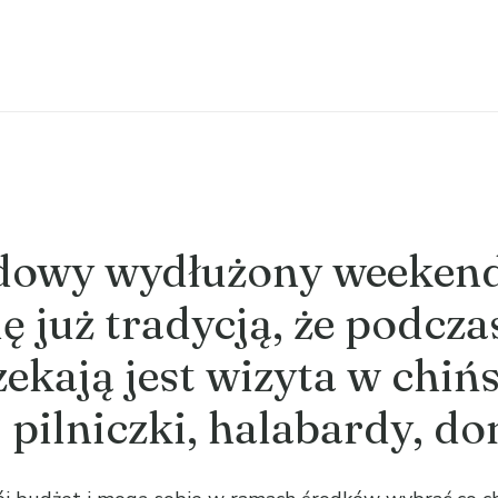
dowy wydłużony weekend
się już tradycją, że podcz
ekają jest wizyta w chińs
pilniczki, halabardy, do