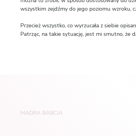
można to zrobić w sposób dostosowany do dziec
wszystkim zejdźmy do jego poziomu wzroku, c
Przecież wszystko, co wyrzucała z siebie opisa
Patrząc, na takie sytuację, jest mi smutno, że
MĄDRA BABCIA