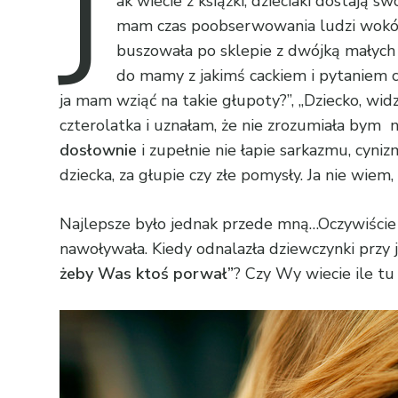
J
ak wiecie z książki, dzieciaki dostają
mam czas poobserwowania ludzi wokół 
buszowała po sklepie z dwójką małych 
do mamy z jakimś cackiem i pytaniem 
ja mam wziąć na takie głupoty?”, „Dziecko, wi
czterolatka i uznałam, że nie zrozumiała bym
dosłownie
i zupełnie nie łapie sarkazmu, cyni
dziecka, za głupie czy złe pomysły. Ja nie wiem
Najlepsze było jednak przede mną…Oczywiście 
nawoływała. Kiedy odnalazła dziewczynki przy 
żeby Was ktoś porwał”
? Czy Wy wiecie ile tu