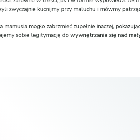
ka, zarówno w treści, jak i w formie wypowiedzi. Jeśl
zyli zwyczajnie kucnijmy przy maluchu i mówmy patrz
na mamusia mogło zabrzmieć zupełnie inaczej, pokazując 
 dajemy sobie legitymację do
wywnętrzania się nad mał