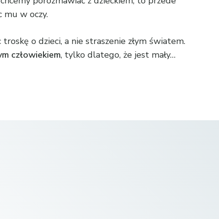
i chcemy porozmawiać z dzieckiem, to przede
ąc mu w oczy.
troskę o dzieci, a nie straszenie złym światem.
ym człowiekiem
, tylko dlatego, że jest mały…