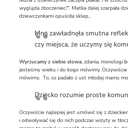
wygląda zboczeniec?”. Matka dalej szarpała dzi
dziewczynkami opuściła sklep…
Mną zawładnęła smutna refleks
czy miejsca, że uczymy się ko
Wyrzucamy z siebie słowa
, zdania, monologi
b
jesteśmy wieku i do kogo mówimy. Oczywiście d
mówimy. To, co padało z ust młodej mamy mo
Dziecko rozumie proste komuni
Oczywiście najlepiej jest umówić się z dziecki
i odwoływać się do nich podczas wizyty w tłocz