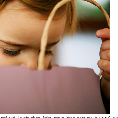
 mówić „Ja nie chce, żeby mnie ktoś porwał…buuuu”, a dr