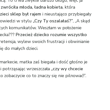
hcą. To trwa zwykle bardzo długo, więc ja
zwróciła młoda, ładna kobieta
, która
zieci sklep był rajem
i nieustająco przybiegały
powiedzi w stylu
„Czy Ty oszalałaś?”
, „A skąd
cią tych komunikatów. Weszłam w położenie
iecka???
Przecież dziecko rozumie wszystko
etensja, wylew swoich frustracji i obwinianie
ię do małych dzieci.
arkecie, matka zaś biegała i dość głośno je
 i potrząsając wrzeszczała
„czy wy chcecie
zobaczycie co to znaczy się nie pilnować!”.