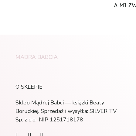
A MI Z
MĄDRA BABCIA
O SKLEPIE
Sklep Mądrej Babci — książki Beaty
Boruckiej. Sprzedaż i wysyłka: SILVER TV
Sp. z o.o., NIP 1251718178