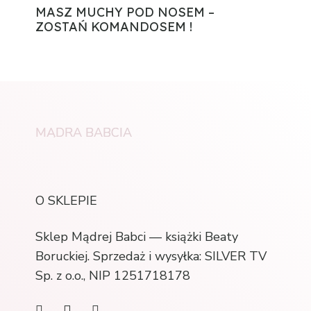
MASZ MUCHY POD NOSEM –
ZOSTAŃ KOMANDOSEM !
MĄDRA BABCIA
O SKLEPIE
Sklep Mądrej Babci — książki Beaty
Boruckiej. Sprzedaż i wysyłka: SILVER TV
Sp. z o.o., NIP 1251718178