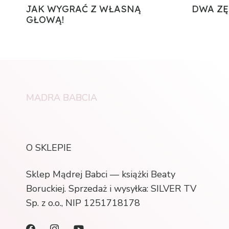
JAK WYGRAĆ Z WŁASNĄ
DWA ZĘ
GŁOWĄ!
MĄDRA BABCIA
O SKLEPIE
Sklep Mądrej Babci — książki Beaty
Boruckiej. Sprzedaż i wysyłka: SILVER TV
Sp. z o.o., NIP 1251718178