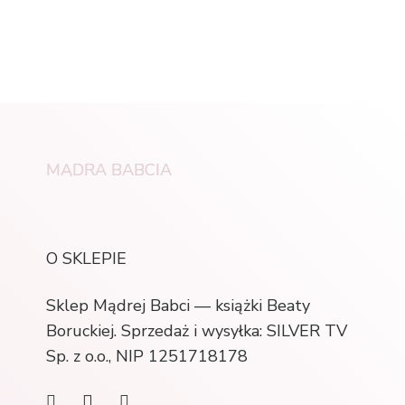
MĄDRA BABCIA
O SKLEPIE
Sklep Mądrej Babci — książki Beaty
Boruckiej. Sprzedaż i wysyłka: SILVER TV
Sp. z o.o., NIP 1251718178