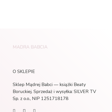
MĄDRA BABCIA
O SKLEPIE
Sklep Mądrej Babci — książki Beaty
Boruckiej. Sprzedaż i wysyłka: SILVER TV
Sp. z o.o., NIP 1251718178