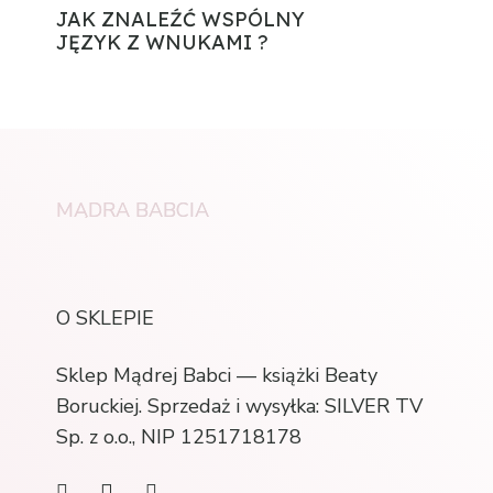
JAK ZNALEŹĆ WSPÓLNY
JĘZYK Z WNUKAMI ?
MĄDRA BABCIA
O SKLEPIE
Sklep Mądrej Babci — książki Beaty
Boruckiej. Sprzedaż i wysyłka: SILVER TV
Sp. z o.o., NIP 1251718178