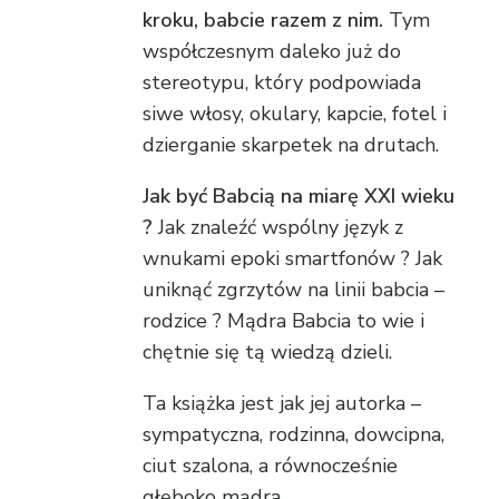
kroku, babcie razem z nim.
Tym
współczesnym daleko już do
stereotypu, który podpowiada
siwe włosy, okulary, kapcie, fotel i
dzierganie skarpetek na drutach.
Jak być Babcią na miarę XXI wieku
?
Jak znaleźć wspólny język z
wnukami epoki smartfonów ? Jak
uniknąć zgrzytów na linii babcia –
rodzice ? Mądra Babcia to wie i
chętnie się tą wiedzą dzieli.
Ta książka jest jak jej autorka –
sympatyczna, rodzinna, dowcipna,
ciut szalona, a równocześnie
głęboko mądra…