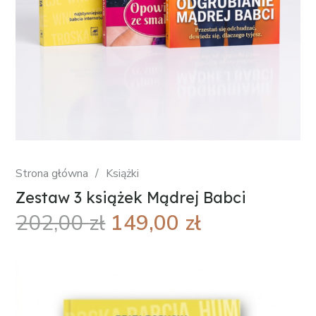
Strona główna
/
Książki
Zestaw 3 książek Mądrej Babci
Pierwotna
Aktualna
202,00
zł
149,00
zł
cena
cena
wynosiła:
wynosi:
202,00 zł.
149,00 zł.