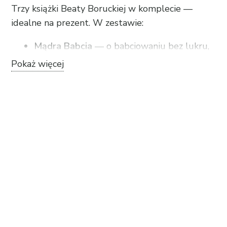
Trzy książki Beaty Boruckiej w komplecie —
idealne na prezent. W zestawie:
Mądra Babcia
— o babciowaniu bez lukru,
Pokaż więcej
Opowieści ze smakiem
— historie i przepisy
z duszą,
Odgrubianie Mądrej Babci
— z autografem,
w przedsprzedaży.
Ponieważ zestaw zawiera „Odgrubianie”
(przedsprzedaż), całość wysyłamy razem od
sierpnia 2026. Darmowa dostawa. Sprzedawca:
SILVER TV Sp. z o.o.