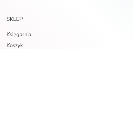
SKLEP
Księgarnia
Koszyk
Moje konto
Ulubione
MĄDRA BABCIA
Strona główna
Wpisy
O autorce