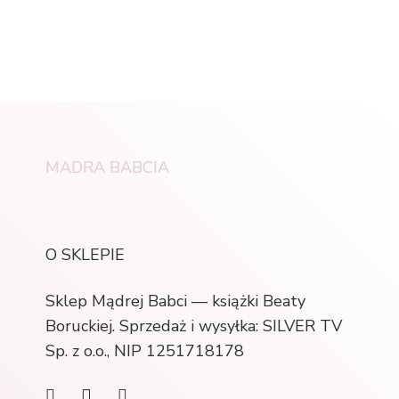
MĄDRA BABCIA
O SKLEPIE
Sklep Mądrej Babci — książki Beaty
Boruckiej. Sprzedaż i wysyłka: SILVER TV
Sp. z o.o., NIP 1251718178