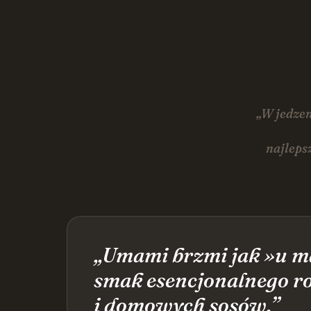
„W jedzen
najleps
„Umami brzmi jak »u m
smak esencjonalnego r
i domowych sosów.”