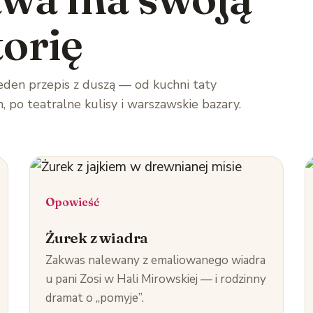
torię
eden przepis z duszą — od kuchni taty
 po teatralne kulisy i warszawskie bazary.
Opowieść
Żurek z wiadra
Zakwas nalewany z emaliowanego wiadra
u pani Zosi w Hali Mirowskiej — i rodzinny
dramat o „pomyje”.