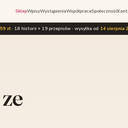
Sklep
Wpisy
Wystąpienia
Współpraca
Społeczność
Kont
59 zł
· 18 historii + 19 przepisów · wysyłka od
14 sierpnia
 ze