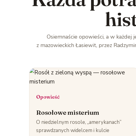
his
Osiemnaście opowieści, a w każdej j
z mazowieckich Łasiewit, przez Radzymin,
Opowieść
Rosołowe misterium
O niedzielnym rosole, „amerykanach”
sprawdzanych widelcem i kulcie