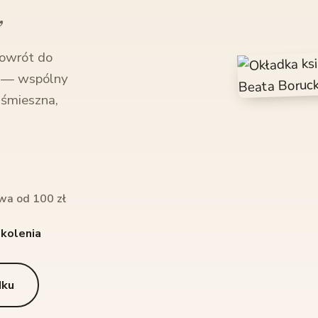
”
powrót do
d — wspólny
: śmieszna,
wa od 100 zł
okolenia
dku