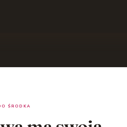
 DO ŚRODKA
awa ma swoją