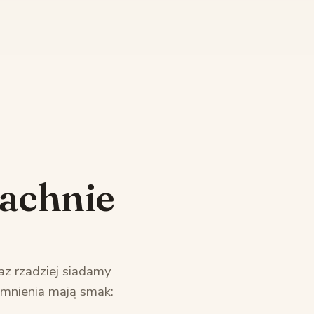
pachnie
az rzadziej siadamy
omnienia mają smak: