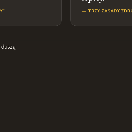
Y”
— TRZY ZASADY ZD