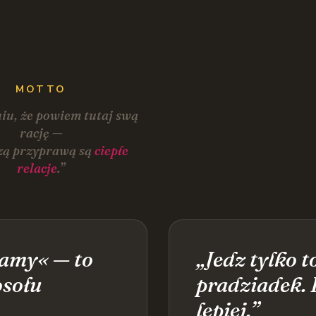
MOTTO
iu, że powiem tutaj swą
rację —
zą przyprawą są
ciepłe
relacje
.”
amy« — to
„Jedz tylko t
osołu
pradziadek. 
lepiej.”